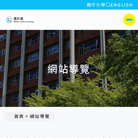
全站搜索
義守大學
ENGLISH
:::
義守大學會計處
側選單
網站導覽
:::
首頁
網站導覽