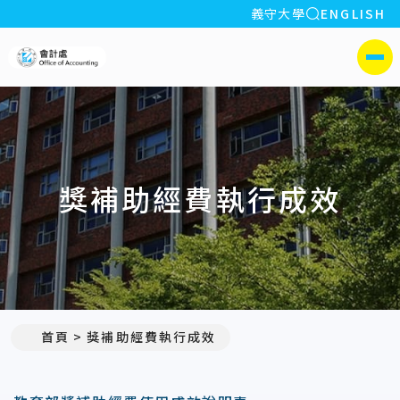
全站搜索
義守大學
ENGLISH
:::
義守大學會計處
側選單
獎補助經費執行成效
首頁
獎補助經費執行成效